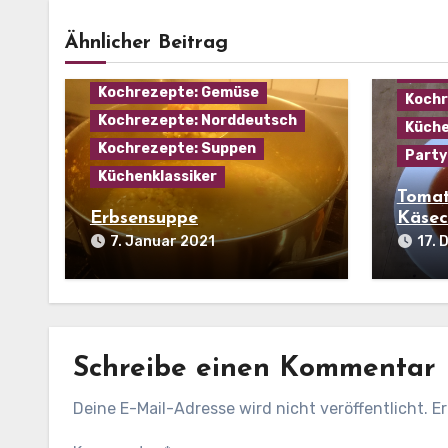
Kochr
Eintopf
Hausmannskost
Ähnlicher Beitrag
Kochr
Kochrezepte: Fleisch
Kochr
Kochrezepte: Gemüse
Kochr
Kochrezepte: Norddeutsch
Küche
Kochrezepte: Suppen
Party
Küchenklassiker
Tomat
Erbsensuppe
Käsec
7. Januar 2021
17.
Schreibe einen Kommentar
Deine E-Mail-Adresse wird nicht veröffentlicht.
Er