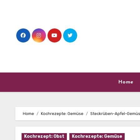
Skip
to
content
Home
Home
Kochrezepte: Gemüse
Steckrüben-Apfel-Gemüs
Kochrezept: Obst
Kochrezepte: Gemüse