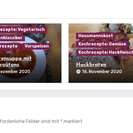
ezepte: Gemüse
ezepte: Käse
ezepte: Suppen
ezepte: Vegetarisch
Hausmannskost
nklassiker
Kochrezepte: Gemüse
rezepte
Vorspeisen
Kochrezepte: Hackfleisc
ensuppe mit
roûtons
Hackbraten
 Dezember 2020
16. November 2020
forderliche Felder sind mit
*
markiert