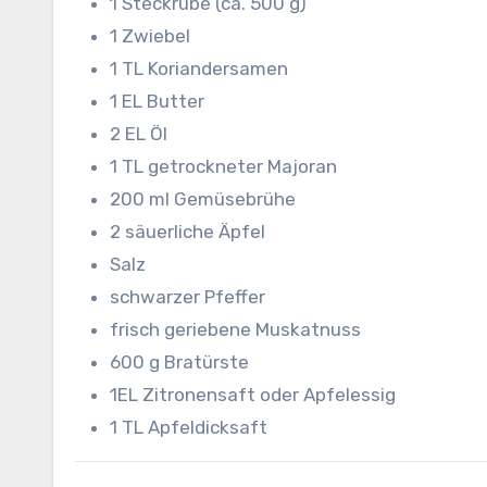
1 Steckrübe (ca. 500 g)
1 Zwiebel
1 TL Koriandersamen
1 EL Butter
2 EL Öl
1 TL getrockneter Majoran
200 ml Gemüsebrühe
2 säuerliche Äpfel
Salz
schwarzer Pfeffer
frisch geriebene Muskatnuss
600 g Bratürste
1EL Zitronensaft oder Apfelessig
1 TL Apfeldicksaft