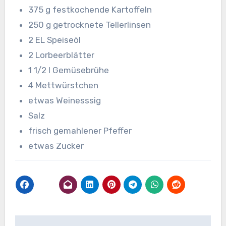
375 g festkochende Kartoffeln
250 g getrocknete Tellerlinsen
2 EL Speiseöl
2 Lorbeerblätter
1 1/2 l Gemüsebrühe
4 Mettwürstchen
etwas Weinesssig
Salz
frisch gemahlener Pfeffer
etwas Zucker
Beitragsnavigation