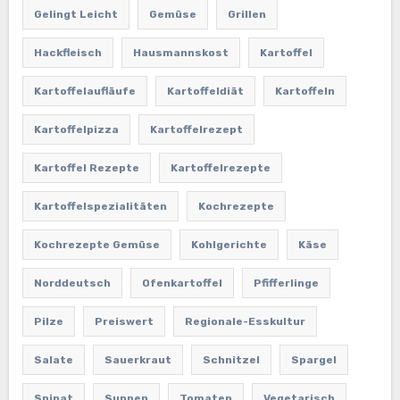
Gelingt Leicht
Gemüse
Grillen
Hackfleisch
Hausmannskost
Kartoffel
Kartoffelaufläufe
Kartoffeldiät
Kartoffeln
Kartoffelpizza
Kartoffelrezept
Kartoffel Rezepte
Kartoffelrezepte
Kartoffelspezialitäten
Kochrezepte
Kochrezepte Gemüse
Kohlgerichte
Käse
Norddeutsch
Ofenkartoffel
Pfifferlinge
Pilze
Preiswert
Regionale-Esskultur
Salate
Sauerkraut
Schnitzel
Spargel
Spinat
Suppen
Tomaten
Vegetarisch