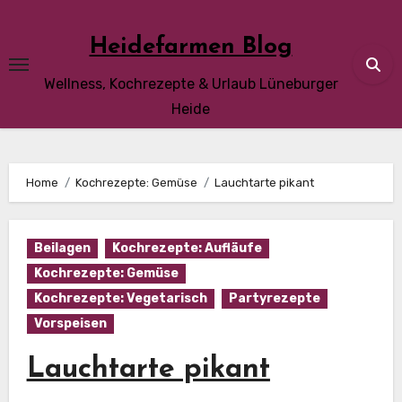
Skip
to
Heidefarmen Blog
content
Wellness, Kochrezepte & Urlaub Lüneburger
Heide
Home
Kochrezepte: Gemüse
Lauchtarte pikant
Beilagen
Kochrezepte: Aufläufe
Kochrezepte: Gemüse
Kochrezepte: Vegetarisch
Partyrezepte
Vorspeisen
Lauchtarte pikant