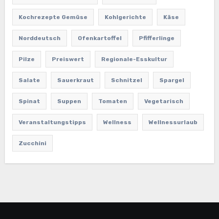
Kochrezepte Gemüse
Kohlgerichte
Käse
Norddeutsch
Ofenkartoffel
Pfifferlinge
Pilze
Preiswert
Regionale-Esskultur
Salate
Sauerkraut
Schnitzel
Spargel
Spinat
Suppen
Tomaten
Vegetarisch
Veranstaltungstipps
Wellness
Wellnessurlaub
Zucchini