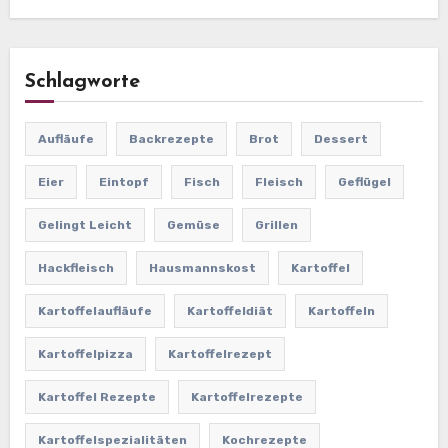
Schlagworte
Aufläufe
Backrezepte
Brot
Dessert
Eier
Eintopf
Fisch
Fleisch
Geflügel
Gelingt Leicht
Gemüse
Grillen
Hackfleisch
Hausmannskost
Kartoffel
Kartoffelaufläufe
Kartoffeldiät
Kartoffeln
Kartoffelpizza
Kartoffelrezept
Kartoffel Rezepte
Kartoffelrezepte
Kartoffelspezialitäten
Kochrezepte