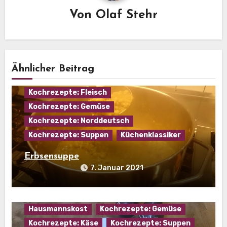
Von
Olaf Stehr
Ähnlicher Beitrag
Eintopf
Hausmannskost
Kochrezepte: Fleisch
Kochrezepte: Gemüse
Kochrezepte: Norddeutsch
Kochrezepte: Suppen
Küchenklassiker
Erbsensuppe
7. Januar 2021
Hausmannskost
Kochrezepte: Gemüse
Kochrezepte: Käse
Kochrezepte: Suppen