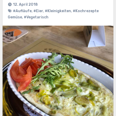
12. April 2018
#Aufläufe
,
#Eier
,
#Kleinigkeiten
,
#Kochrezepte
Gemüse
,
#Vegetarisch