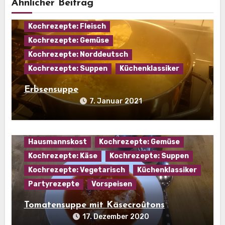
Ähnlicher Beitrag
Eintopf
Hausmannskost
Kochrezepte: Fleisch
Kochrezepte: Gemüse
Kochrezepte: Norddeutsch
Kochrezepte: Suppen
Küchenklassiker
Erbsensuppe
7. Januar 2021
Hausmannskost
Kochrezepte: Gemüse
Kochrezepte: Käse
Kochrezepte: Suppen
Kochrezepte: Vegetarisch
Küchenklassiker
Partyrezepte
Vorspeisen
Tomatensuppe mit Käsecroûtons
17. Dezember 2020