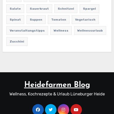
Salate
Sauerkraut
Schnitzel
Spargel
Spinat
Suppen
Tomaten
Vegetarisch
Veranstaltungstipps
Wellness
Wellnessurlaub
Zucchini
Heidefarmen Blog
Wellness, Kochrezepte & Urlaub Lüneburger Heide