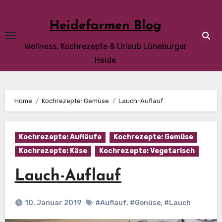
Skip
to
Heidefarmen Blog
content
Wellness, Kochrezepte & Urlaub Lüneburger
Heide
Home
Kochrezepte: Gemüse
Lauch-Auflauf
Kochrezepte: Aufläufe
Kochrezepte: Gemüse
Kochrezepte: Käse
Kochrezepte: Vegetarisch
Lauch-Auflauf
10. Januar 2019
#Auflauf
,
#Genüse
,
#Lauch