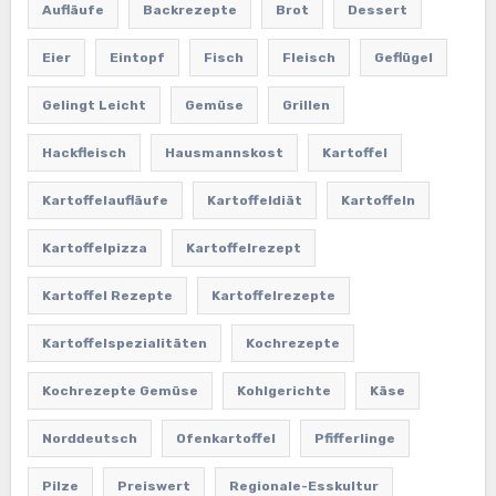
Aufläufe
Backrezepte
Brot
Dessert
Eier
Eintopf
Fisch
Fleisch
Geflügel
Gelingt Leicht
Gemüse
Grillen
Hackfleisch
Hausmannskost
Kartoffel
Kartoffelaufläufe
Kartoffeldiät
Kartoffeln
Kartoffelpizza
Kartoffelrezept
Kartoffel Rezepte
Kartoffelrezepte
Kartoffelspezialitäten
Kochrezepte
Kochrezepte Gemüse
Kohlgerichte
Käse
Norddeutsch
Ofenkartoffel
Pfifferlinge
Pilze
Preiswert
Regionale-Esskultur