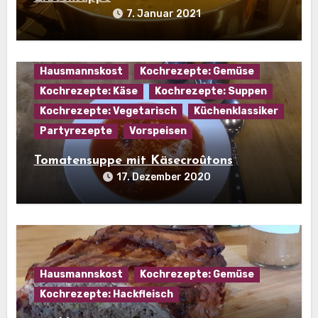
7. Januar 2021
Hausmannskost
Kochrezepte: Gemüse
Kochrezepte: Käse
Kochrezepte: Suppen
Kochrezepte: Vegetarisch
Küchenklassiker
Partyrezepte
Vorspeisen
Tomatensuppe mit Käsecroûtons
17. Dezember 2020
Hausmannskost
Kochrezepte: Gemüse
Kochrezepte: Hackfleisch