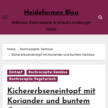
Skip
to
Heidefarmen Blog
content
Wellness, Kochrezepte & Urlaub Lüneburger
Heide
Home
Kochrezepte: Gemüse
Kichererbseneintopf mit Koriander und buntem Gemüse
Eintopf
Kochrezepte: Gemüse
Kochrezepte: Vegetarisch
Kichererbseneintopf mit
Koriander und buntem