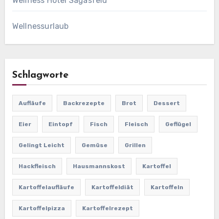
Wellness Hotel Sagasfeld
Wellnessurlaub
Schlagworte
Aufläufe
Backrezepte
Brot
Dessert
Eier
Eintopf
Fisch
Fleisch
Geflügel
Gelingt Leicht
Gemüse
Grillen
Hackfleisch
Hausmannskost
Kartoffel
Kartoffelaufläufe
Kartoffeldiät
Kartoffeln
Kartoffelpizza
Kartoffelrezept