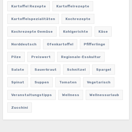
Kartoffel Rezepte
Kartoffelrezepte
Kartoffelspezialitäten
Kochrezepte
Kochrezepte Gemüse
Kohlgerichte
Käse
Norddeutsch
Ofenkartoffel
Pfifferlinge
Pilze
Preiswert
Regionale-Esskultur
Salate
Sauerkraut
Schnitzel
Spargel
Spinat
Suppen
Tomaten
Vegetarisch
Veranstaltungstipps
Wellness
Wellnessurlaub
Zucchini