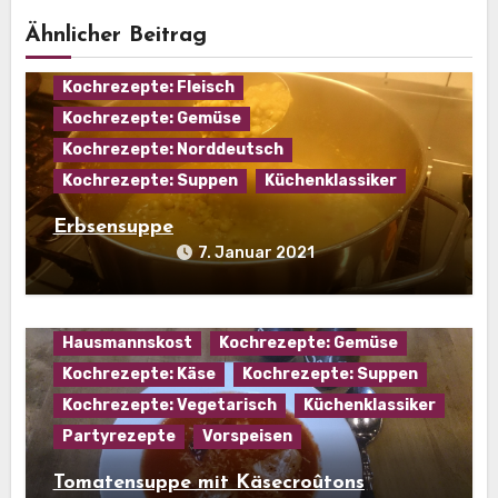
Ähnlicher Beitrag
Eintopf
Hausmannskost
Kochrezepte: Fleisch
Kochrezepte: Gemüse
Kochrezepte: Norddeutsch
Kochrezepte: Suppen
Küchenklassiker
Erbsensuppe
7. Januar 2021
Hausmannskost
Kochrezepte: Gemüse
Kochrezepte: Käse
Kochrezepte: Suppen
Kochrezepte: Vegetarisch
Küchenklassiker
Partyrezepte
Vorspeisen
Tomatensuppe mit Käsecroûtons