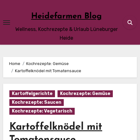
Skip
to
Heidefarmen Blog
content
Wellness, Kochrezepte & Urlaub Lüneburger
Heide
Home
Kochrezepte: Gemüse
Kartoffelknödel mit Tomatensauce
Kartoffelgerichte
Kochrezepte: Gemüse
Kochrezepte: Saucen
Kochrezepte: Vegetarisch
Kartoffelknödel mit