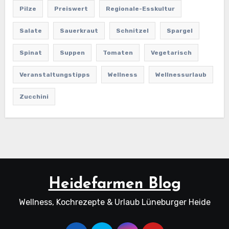
Pilze
Preiswert
Regionale-Esskultur
Salate
Sauerkraut
Schnitzel
Spargel
Spinat
Suppen
Tomaten
Vegetarisch
Veranstaltungstipps
Wellness
Wellnessurlaub
Zucchini
Heidefarmen Blog
Wellness, Kochrezepte & Urlaub Lüneburger Heide