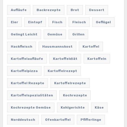
Aufläufe
Backrezepte
Brot
Dessert
Eier
Eintopf
Fisch
Fleisch
Geflügel
Gelingt Leicht
Gemüse
Grillen
Hackfleisch
Hausmannskost
Kartoffel
Kartoffelaufläufe
Kartoffeldiät
Kartoffeln
Kartoffelpizza
Kartoffelrezept
Kartoffel Rezepte
Kartoffelrezepte
Kartoffelspezialitäten
Kochrezepte
Kochrezepte Gemüse
Kohlgerichte
Käse
Norddeutsch
Ofenkartoffel
Pfifferlinge