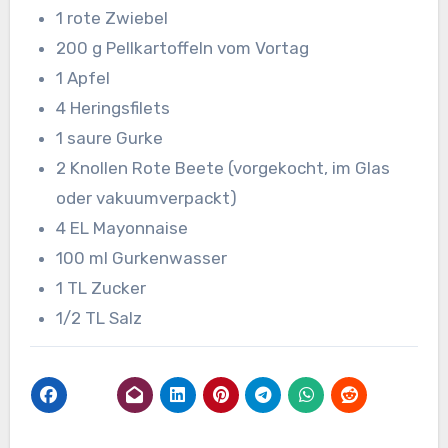
1 rote Zwiebel
200 g Pellkartoffeln vom Vortag
1 Apfel
4 Heringsfilets
1 saure Gurke
2 Knollen Rote Beete (vorgekocht, im Glas
oder vakuumverpackt)
4 EL Mayonnaise
100 ml Gurkenwasser
1 TL Zucker
1/2 TL Salz