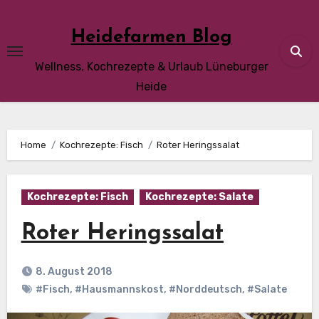
Skip
to
Heidefarmen Blog
content
Wellness, Kochrezepte & Urlaub Lüneburger
Heide
Home
Kochrezepte: Fisch
Roter Heringssalat
Kochrezepte: Fisch
Kochrezepte: Salate
Roter Heringssalat
8. August 2018
#Fisch
,
#Hausmannskost
,
#Norddeutsch
,
#Salate