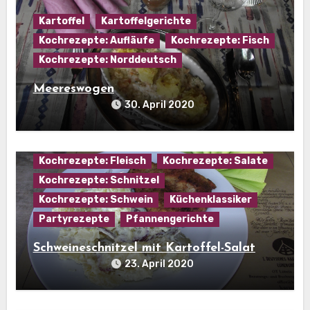
Kartoffel
Kartoffelgerichte
Kochrezepte: Aufläufe
Kochrezepte: Fisch
Kochrezepte: Norddeutsch
Meereswogen
30. April 2020
Hausmannskost
Kartoffel
Kartoffelgerichte
Kartoffelspezialitäten
Kochrezepte: Fleisch
Kochrezepte: Salate
Kochrezepte: Schnitzel
Kochrezepte: Schwein
Küchenklassiker
Partyrezepte
Pfannengerichte
Schweineschnitzel mit Kartoffel-Salat
23. April 2020