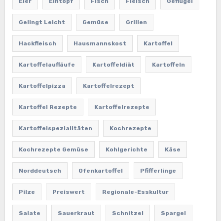
Eier
Eintopf
Fisch
Fleisch
Geflügel
Gelingt Leicht
Gemüse
Grillen
Hackfleisch
Hausmannskost
Kartoffel
Kartoffelaufläufe
Kartoffeldiät
Kartoffeln
Kartoffelpizza
Kartoffelrezept
Kartoffel Rezepte
Kartoffelrezepte
Kartoffelspezialitäten
Kochrezepte
Kochrezepte Gemüse
Kohlgerichte
Käse
Norddeutsch
Ofenkartoffel
Pfifferlinge
Pilze
Preiswert
Regionale-Esskultur
Salate
Sauerkraut
Schnitzel
Spargel