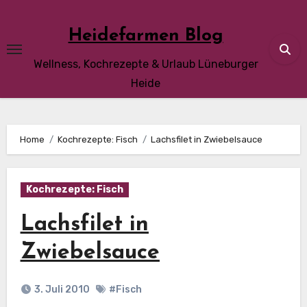
Skip
to
Heidefarmen Blog
content
Wellness, Kochrezepte & Urlaub Lüneburger
Heide
Home
Kochrezepte: Fisch
Lachsfilet in Zwiebelsauce
Kochrezepte: Fisch
Lachsfilet in
Zwiebelsauce
3. Juli 2010
#Fisch