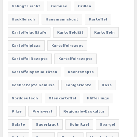
Gelingt Leicht
Gemüse
Grillen
Hackfleisch
Hausmannskost
Kartoffel
Kartoffelaufläufe
Kartoffeldiät
Kartoffeln
Kartoffelpizza
Kartoffelrezept
Kartoffel Rezepte
Kartoffelrezepte
Kartoffelspezialitäten
Kochrezepte
Kochrezepte Gemüse
Kohlgerichte
Käse
Norddeutsch
Ofenkartoffel
Pfifferlinge
Pilze
Preiswert
Regionale-Esskultur
Salate
Sauerkraut
Schnitzel
Spargel