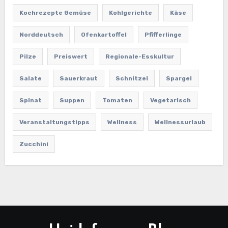
Kochrezepte Gemüse
Kohlgerichte
Käse
Norddeutsch
Ofenkartoffel
Pfifferlinge
Pilze
Preiswert
Regionale-Esskultur
Salate
Sauerkraut
Schnitzel
Spargel
Spinat
Suppen
Tomaten
Vegetarisch
Veranstaltungstipps
Wellness
Wellnessurlaub
Zucchini