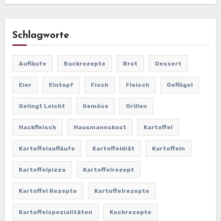
Schlagworte
Aufläufe
Backrezepte
Brot
Dessert
Eier
Eintopf
Fisch
Fleisch
Geflügel
Gelingt Leicht
Gemüse
Grillen
Hackfleisch
Hausmannskost
Kartoffel
Kartoffelaufläufe
Kartoffeldiät
Kartoffeln
Kartoffelpizza
Kartoffelrezept
Kartoffel Rezepte
Kartoffelrezepte
Kartoffelspezialitäten
Kochrezepte