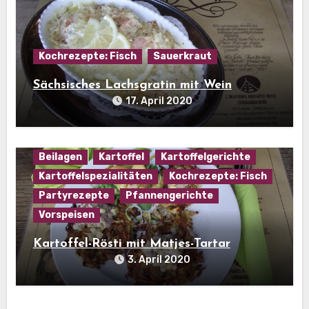
Kochrezepte: Fisch
Sauerkraut
Sächsisches Lachsgratin mit Wein
17. April 2020
Beilagen
Kartoffel
Kartoffelgerichte
Kartoffelspezialitäten
Kochrezepte: Fisch
Partyrezepte
Pfannengerichte
Vorspeisen
Kartoffel-Rösti mit Matjes-Tartar
3. April 2020