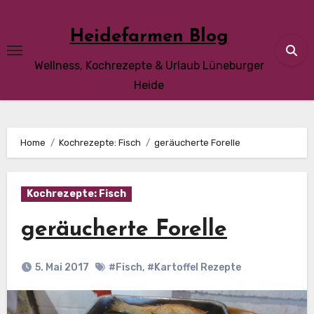
Skip
to
Heidefarmen Blog
content
Wellness, Kochrezepte & Urlaub Lüneburger
Heide
Home
Kochrezepte: Fisch
geräucherte Forelle
Kochrezepte: Fisch
geräucherte Forelle
5. Mai 2017
#Fisch
,
#Kartoffel Rezepte