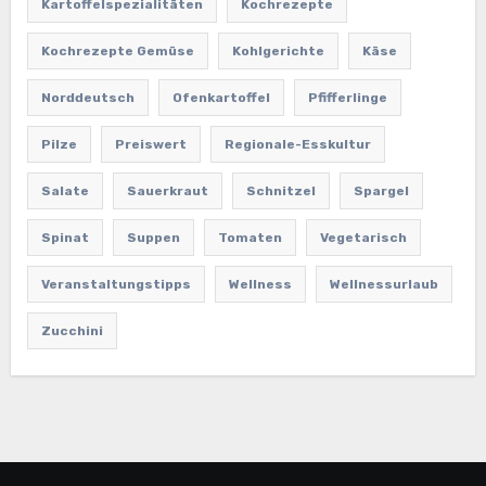
Kartoffelspezialitäten
Kochrezepte
Kochrezepte Gemüse
Kohlgerichte
Käse
Norddeutsch
Ofenkartoffel
Pfifferlinge
Pilze
Preiswert
Regionale-Esskultur
Salate
Sauerkraut
Schnitzel
Spargel
Spinat
Suppen
Tomaten
Vegetarisch
Veranstaltungstipps
Wellness
Wellnessurlaub
Zucchini