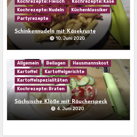
Kochrezepte: Fleisch
Kochrezepte: Käse
Kochrezepte: Nudeln
Küchenklassiker
Partyrezepte
Schinkennudeln mit Käsekruste
10. Juni 2020
Allgemein
Beilagen
Hausmannskost
Kartoffel
Kartoffelgerichte
Kartoffelspezialitäten
Kochrezepte: Braten
Sächsische Klöße mit Räucherspeck
4. Juni 2020