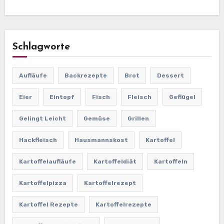
Schlagworte
Aufläufe
Backrezepte
Brot
Dessert
Eier
Eintopf
Fisch
Fleisch
Geflügel
Gelingt Leicht
Gemüse
Grillen
Hackfleisch
Hausmannskost
Kartoffel
Kartoffelaufläufe
Kartoffeldiät
Kartoffeln
Kartoffelpizza
Kartoffelrezept
Kartoffel Rezepte
Kartoffelrezepte