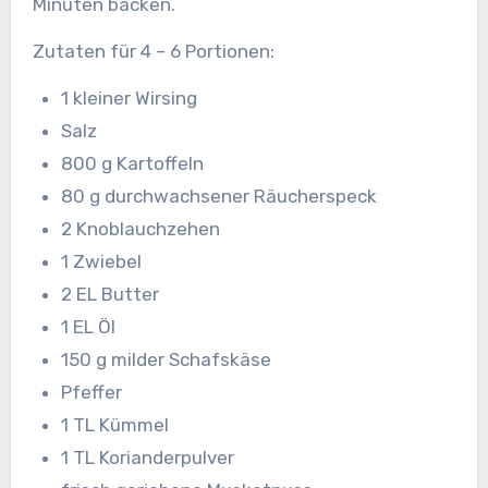
Minuten backen.
Zutaten für 4 – 6 Portionen:
1 kleiner Wirsing
Salz
800 g Kartoffeln
80 g durchwachsener Räucherspeck
2 Knoblauchzehen
1 Zwiebel
2 EL Butter
1 EL Öl
150 g milder Schafskäse
Pfeffer
1 TL Kümmel
1 TL Korianderpulver