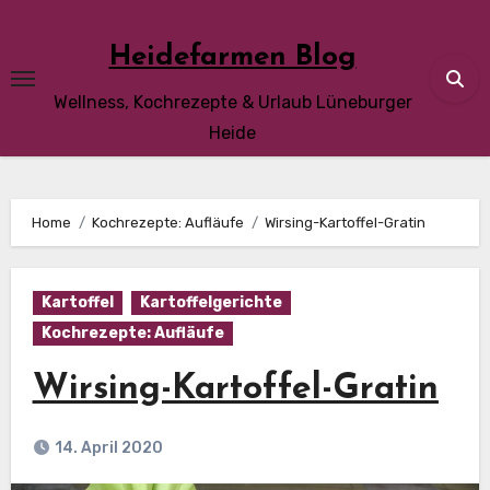
Skip
to
Heidefarmen Blog
content
Wellness, Kochrezepte & Urlaub Lüneburger
Heide
Home
Kochrezepte: Aufläufe
Wirsing-Kartoffel-Gratin
Kartoffel
Kartoffelgerichte
Kochrezepte: Aufläufe
Wirsing-Kartoffel-Gratin
14. April 2020