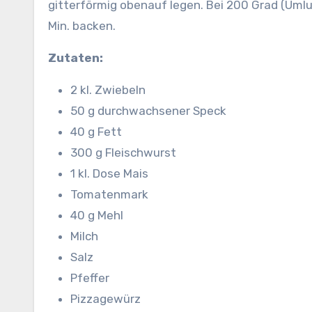
gitterförmig obenauf legen. Bei 200 Grad (Uml
Min. backen.
Zutaten:
2 kl. Zwiebeln
50 g durchwachsener Speck
40 g Fett
300 g Fleischwurst
1 kl. Dose Mais
Tomatenmark
40 g Mehl
Milch
Salz
Pfeffer
Pizzagewürz