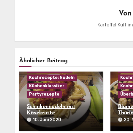
Vo
Kartoffel Kult i
Kochrezepte: Aufläufe
Haus
Ähnlicher Beitrag
Kochrezepte: Fleisch
Karto
Kochrezepte: Käse
Kochr
Kochrezepte: Nudeln
Kochr
Küchenklassiker
Kochr
Partyrezepte
Über
Schinkennudeln mit
Blume
Käsekruste
Thüri
10. Juni 2020
20. 