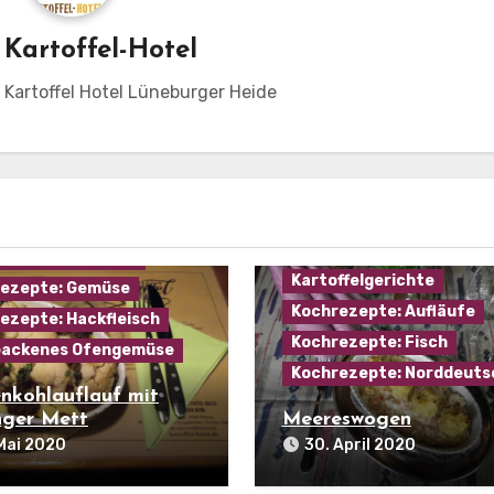
n
Kartoffel-Hotel
m Kartoffel Hotel Lüneburger Heide
mannskost
Kartoffel
ffelgerichte
Kartoffel
ezepte: Aufläufe
Kartoffelgerichte
ezepte: Gemüse
Kochrezepte: Aufläufe
ezepte: Hackfleisch
Kochrezepte: Fisch
backenes Ofengemüse
Kochrezepte: Norddeuts
nkohlauflauf mit
nger Mett
Meereswogen
Mai 2020
30. April 2020