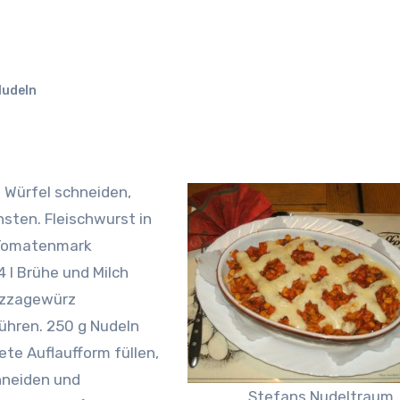
udeln
 Würfel schneiden,
nsten. Fleischwurst in
 Tomatenmark
 l Brühe und Milch
Pizzagewürz
ühren.
250 g Nudeln
ete Auflaufform füllen,
hneiden und
Stefans Nudeltraum