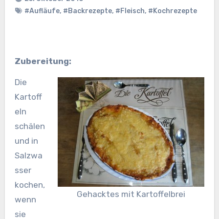
#Aufläufe
,
#Backrezepte
,
#Fleisch
,
#Kochrezepte
Zubereitung:
Die
Kartoff
eln
schälen
und in
Salzwa
sser
kochen,
Gehacktes mit Kartoffelbrei
wenn
sie