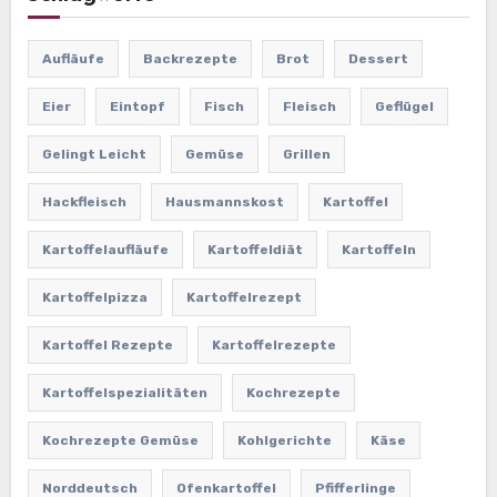
Aufläufe
Backrezepte
Brot
Dessert
Eier
Eintopf
Fisch
Fleisch
Geflügel
Gelingt Leicht
Gemüse
Grillen
Hackfleisch
Hausmannskost
Kartoffel
Kartoffelaufläufe
Kartoffeldiät
Kartoffeln
Kartoffelpizza
Kartoffelrezept
Kartoffel Rezepte
Kartoffelrezepte
Kartoffelspezialitäten
Kochrezepte
Kochrezepte Gemüse
Kohlgerichte
Käse
Norddeutsch
Ofenkartoffel
Pfifferlinge