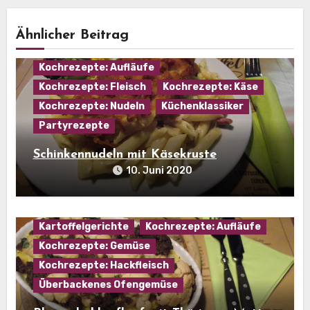
Ähnlicher Beitrag
Kochrezepte: Aufläufe
Kochrezepte: Fleisch
Kochrezepte: Käse
Kochrezepte: Nudeln
Küchenklassiker
Partyrezepte
Schinkennudeln mit Käsekruste
10. Juni 2020
Hausmannskost
Kartoffel
Kartoffelgerichte
Kochrezepte: Aufläufe
Kochrezepte: Gemüse
Kochrezepte: Hackfleisch
Überbackenes Ofengemüse