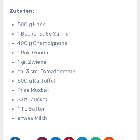
Zutaten:
500 g Hack
1 Becher süße Sahne
400 g Champignons
1 Pck. Gouda
1 gr. Zwiebel
ca. 3 cm. Tomatenmark
500 g Kartoffel
Prise Muskat
Salz, Zucker
1 TL Butter
etwas Milch