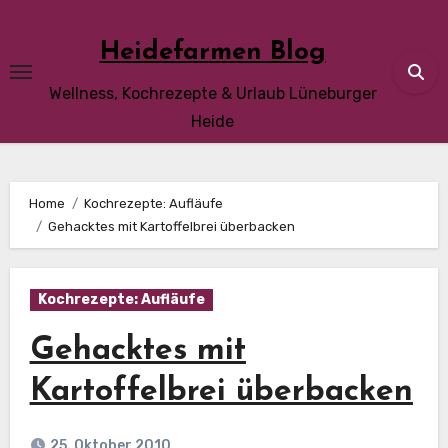
Skip
to
Heidefarmen Blog
content
Wellness, Kochrezepte & Urlaub Lüneburger
Heide
Home
Kochrezepte: Aufläufe
Gehacktes mit Kartoffelbrei überbacken
Kochrezepte: Aufläufe
Gehacktes mit
Kartoffelbrei überbacken
25. Oktober 2010