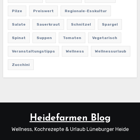
Pilze
Preiswert
Regionale-Esskultur
Salate
Sauerkraut
Schnitzel
Spargel
Spinat
Suppen
Tomaten
Vegetarisch
Veranstaltungstipps
Wellness
Wellnessurlaub
Zucchini
Heidefarmen Blog
Wellness, Kochrezepte & Urlaub Lüneburger Heide