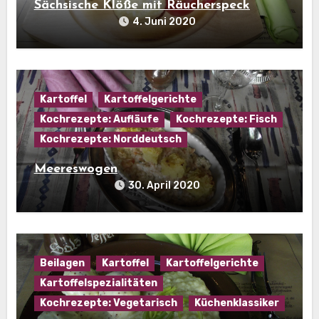
Sächsische Klöße mit Räucherspeck
4. Juni 2020
Kartoffel
Kartoffelgerichte
Kochrezepte: Aufläufe
Kochrezepte: Fisch
Kochrezepte: Norddeutsch
Meereswogen
30. April 2020
Beilagen
Kartoffel
Kartoffelgerichte
Kartoffelspezialitäten
Kochrezepte: Vegetarisch
Küchenklassiker