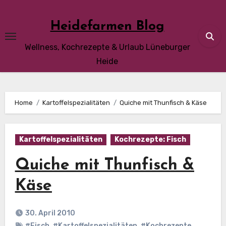
Skip
to
Heidefarmen Blog
content
Wellness, Kochrezepte & Urlaub Lüneburger
Heide
Home
Kartoffelspezialitäten
Quiche mit Thunfisch & Käse
Kartoffelspezialitäten
Kochrezepte: Fisch
Quiche mit Thunfisch &
Käse
30. April 2010
#Fisch
,
#Kartoffelspezialitäten
,
#Kochrezepte