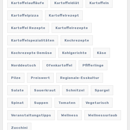
Kartoffelaufläufe
Kartoffeldiät
Kartoffeln
Kartoffelpizza
Kartoffelrezept
Kartoffel Rezepte
Kartoffelrezepte
Kartoffelspezialitäten
Kochrezepte
Kochrezepte Gemüse
Kohlgerichte
Käse
Norddeutsch
Ofenkartoffel
Pfifferlinge
Pilze
Preiswert
Regionale-Esskultur
Salate
Sauerkraut
Schnitzel
Spargel
Spinat
Suppen
Tomaten
Vegetarisch
Veranstaltungstipps
Wellness
Wellnessurlaub
Zucchini