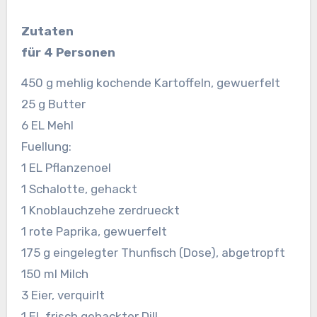
Zutaten
für 4 Personen
450 g mehlig kochende Kartoffeln, gewuerfelt
25 g Butter
6 EL Mehl
Fuellung:
1 EL Pflanzenoel
1 Schalotte, gehackt
1 Knoblauchzehe zerdrueckt
1 rote Paprika, gewuerfelt
175 g eingelegter Thunfisch (Dose), abgetropft
150 ml Milch
3 Eier, verquirlt
1 EL frisch gehackter Dill