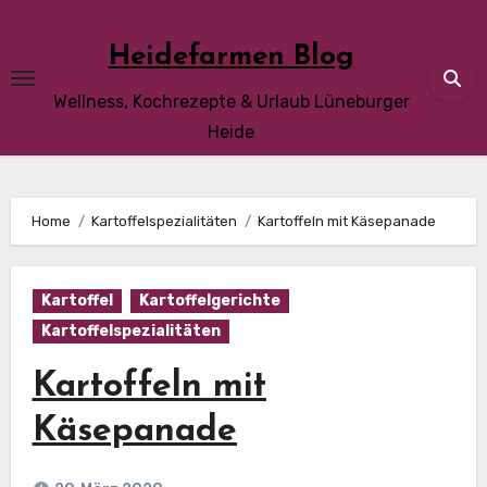
Skip
to
Heidefarmen Blog
content
Wellness, Kochrezepte & Urlaub Lüneburger
Heide
Home
Kartoffelspezialitäten
Kartoffeln mit Käsepanade
Kartoffel
Kartoffelgerichte
Kartoffelspezialitäten
Kartoffeln mit
Käsepanade