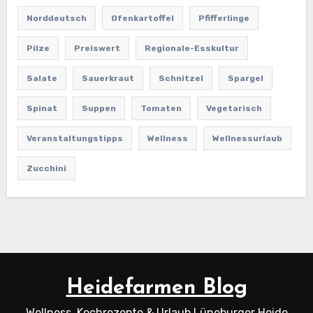
Norddeutsch
Ofenkartoffel
Pfifferlinge
Pilze
Preiswert
Regionale-Esskultur
Salate
Sauerkraut
Schnitzel
Spargel
Spinat
Suppen
Tomaten
Vegetarisch
Veranstaltungstipps
Wellness
Wellnessurlaub
Zucchini
Heidefarmen Blog
Wellness, Kochrezepte & Urlaub Lüneburger Heide