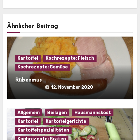
Ähnlicher Beitrag
Kartoffel
Kochrezepte: Fleisch
Kochrezepte: Gemüse
Rübenmus
12. November 2020
Allgemein
Beilagen
Hausmannskost
Kartoffel
Kartoffelgerichte
Kartoffelspezialitäten
Kochrezepte: Braten