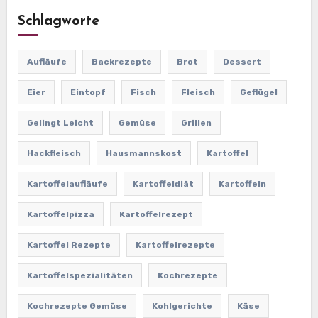
Schlagworte
Aufläufe
Backrezepte
Brot
Dessert
Eier
Eintopf
Fisch
Fleisch
Geflügel
Gelingt Leicht
Gemüse
Grillen
Hackfleisch
Hausmannskost
Kartoffel
Kartoffelaufläufe
Kartoffeldiät
Kartoffeln
Kartoffelpizza
Kartoffelrezept
Kartoffel Rezepte
Kartoffelrezepte
Kartoffelspezialitäten
Kochrezepte
Kochrezepte Gemüse
Kohlgerichte
Käse