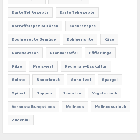
Kartoffel Rezepte
Kartoffelrezepte
Kartoffelspezialitäten
Kochrezepte
Kochrezepte Gemüse
Kohlgerichte
Käse
Norddeutsch
Ofenkartoffel
Pfifferlinge
Pilze
Preiswert
Regionale-Esskultur
Salate
Sauerkraut
Schnitzel
Spargel
Spinat
Suppen
Tomaten
Vegetarisch
Veranstaltungstipps
Wellness
Wellnessurlaub
Zucchini