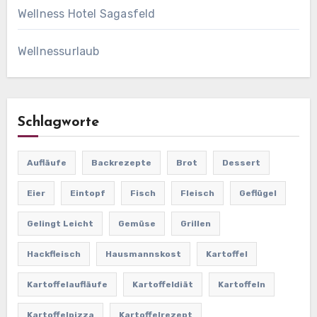
Wellness Hotel Sagasfeld
Wellnessurlaub
Schlagworte
Aufläufe
Backrezepte
Brot
Dessert
Eier
Eintopf
Fisch
Fleisch
Geflügel
Gelingt Leicht
Gemüse
Grillen
Hackfleisch
Hausmannskost
Kartoffel
Kartoffelaufläufe
Kartoffeldiät
Kartoffeln
Kartoffelpizza
Kartoffelrezept