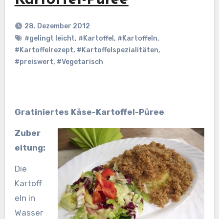
Kartoffel-Püree
28. Dezember 2012
#gelingt leicht
,
#Kartoffel
,
#Kartoffeln
,
#Kartoffelrezept
,
#Kartoffelspezialitäten
,
#preiswert
,
#Vegetarisch
Gratiniertes Käse-Kartoffel-Püree
Zuber
eitung:
Die
Kartoff
eln in
Wasser