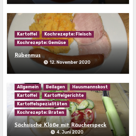
Kartoffel
Kochrezepte: Fleisch
Kochrezepte: Gemüse
Rübenmus
12. November 2020
Allgemein
Beilagen
Hausmannskost
Kartoffel
Kartoffelgerichte
Kartoffelspezialitäten
Kochrezepte: Braten
Sächsische Klöße mit Räucherspeck
4. Juni 2020