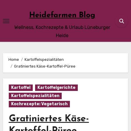
Skip
to
Heidefarmen Blog
content
Wellness, Kochrezepte & Urlaub Lüneburger
Heide
Home
Kartoffelspezialitäten
Gratiniertes Käse-Kartoffel-Püree
Kartoffel
Kartoffelgerichte
Kartoffelspezialitäten
Kochrezepte: Vegetarisch
Gratiniertes Käse-