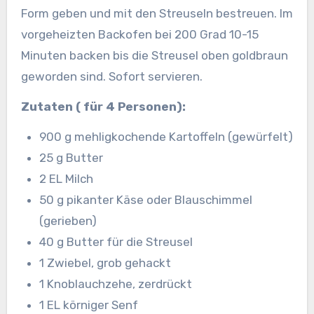
Form geben und mit den Streuseln bestreuen. Im
vorgeheizten Backofen bei 200 Grad 10-15
Minuten backen bis die Streusel oben goldbraun
geworden sind. Sofort servieren.
Zutaten ( für 4 Personen):
900 g mehligkochende Kartoffeln (gewürfelt)
25 g Butter
2 EL Milch
50 g pikanter Käse oder Blauschimmel
(gerieben)
40 g Butter für die Streusel
1 Zwiebel, grob gehackt
1 Knoblauchzehe, zerdrückt
1 EL körniger Senf