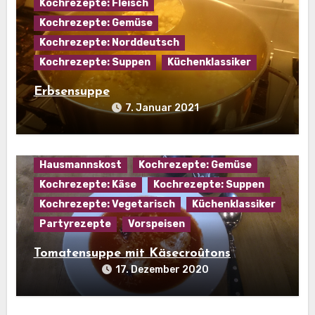
Kochrezepte: Fleisch
Kochrezepte: Gemüse
Kochrezepte: Norddeutsch
Kochrezepte: Suppen
Küchenklassiker
Erbsensuppe
7. Januar 2021
Hausmannskost
Kochrezepte: Gemüse
Kochrezepte: Käse
Kochrezepte: Suppen
Kochrezepte: Vegetarisch
Küchenklassiker
Partyrezepte
Vorspeisen
Tomatensuppe mit Käsecroûtons
17. Dezember 2020