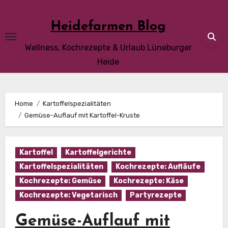
Skip
to
Heidefarmen Blog
content
Wellness, Kochrezepte & Urlaub Lüneburger
Heide
Home
Kartoffelspezialitäten
Gemüse-Auflauf mit Kartoffel-Kruste
Kartoffel
Kartoffelgerichte
Kartoffelspezialitäten
Kochrezepte: Aufläufe
Kochrezepte: Gemüse
Kochrezepte: Käse
Kochrezepte: Vegetarisch
Partyrezepte
Gemüse-Auflauf mit