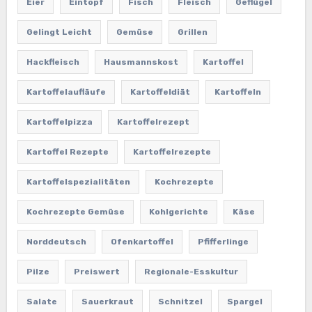
Eier
Eintopf
Fisch
Fleisch
Geflügel
Gelingt Leicht
Gemüse
Grillen
Hackfleisch
Hausmannskost
Kartoffel
Kartoffelaufläufe
Kartoffeldiät
Kartoffeln
Kartoffelpizza
Kartoffelrezept
Kartoffel Rezepte
Kartoffelrezepte
Kartoffelspezialitäten
Kochrezepte
Kochrezepte Gemüse
Kohlgerichte
Käse
Norddeutsch
Ofenkartoffel
Pfifferlinge
Pilze
Preiswert
Regionale-Esskultur
Salate
Sauerkraut
Schnitzel
Spargel