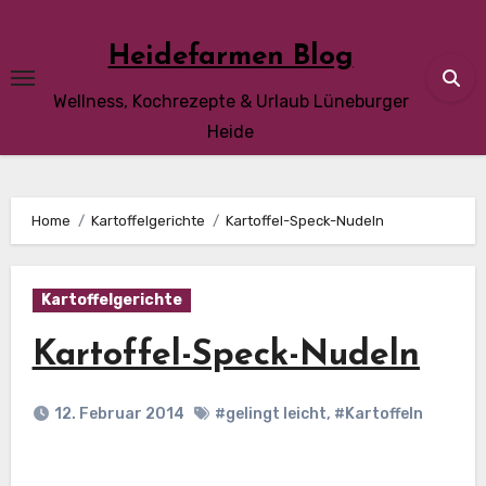
Skip
to
Heidefarmen Blog
content
Wellness, Kochrezepte & Urlaub Lüneburger
Heide
Home
Kartoffelgerichte
Kartoffel-Speck-Nudeln
Kartoffelgerichte
Kartoffel-Speck-Nudeln
12. Februar 2014
#gelingt leicht
,
#Kartoffeln