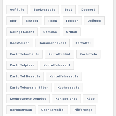
Aufläufe
Backrezepte
Brot
Dessert
Eier
Eintopf
Fisch
Fleisch
Geflügel
Gelingt Leicht
Gemüse
Grillen
Hackfleisch
Hausmannskost
Kartoffel
Kartoffelaufläufe
Kartoffeldiät
Kartoffeln
Kartoffelpizza
Kartoffelrezept
Kartoffel Rezepte
Kartoffelrezepte
Kartoffelspezialitäten
Kochrezepte
Kochrezepte Gemüse
Kohlgerichte
Käse
Norddeutsch
Ofenkartoffel
Pfifferlinge