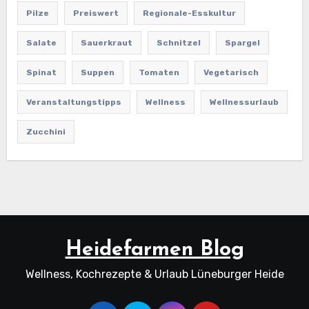
Pilze
Preiswert
Regionale-Esskultur
Salate
Sauerkraut
Schnitzel
Spargel
Spinat
Suppen
Tomaten
Vegetarisch
Veranstaltungstipps
Wellness
Wellnessurlaub
Zucchini
Heidefarmen Blog
Wellness, Kochrezepte & Urlaub Lüneburger Heide