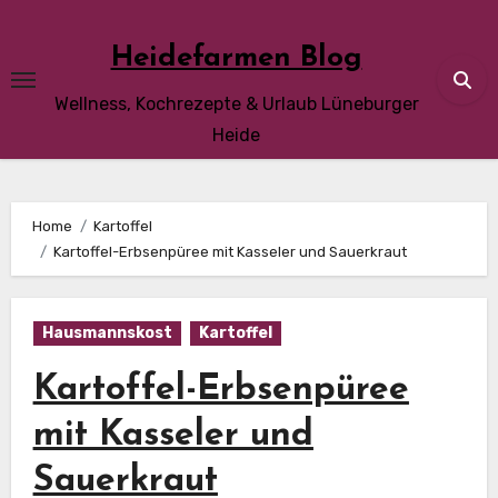
Skip
to
Heidefarmen Blog
content
Wellness, Kochrezepte & Urlaub Lüneburger
Heide
Home
Kartoffel
Kartoffel-Erbsenpüree mit Kasseler und Sauerkraut
Hausmannskost
Kartoffel
Kartoffel-Erbsenpüree
mit Kasseler und
Sauerkraut