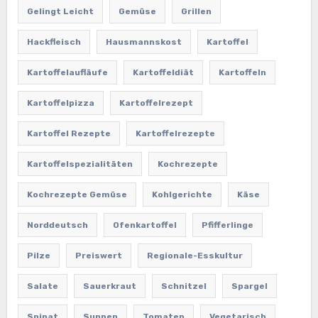
Gelingt Leicht
Gemüse
Grillen
Hackfleisch
Hausmannskost
Kartoffel
Kartoffelaufläufe
Kartoffeldiät
Kartoffeln
Kartoffelpizza
Kartoffelrezept
Kartoffel Rezepte
Kartoffelrezepte
Kartoffelspezialitäten
Kochrezepte
Kochrezepte Gemüse
Kohlgerichte
Käse
Norddeutsch
Ofenkartoffel
Pfifferlinge
Pilze
Preiswert
Regionale-Esskultur
Salate
Sauerkraut
Schnitzel
Spargel
Spinat
Suppen
Tomaten
Vegetarisch